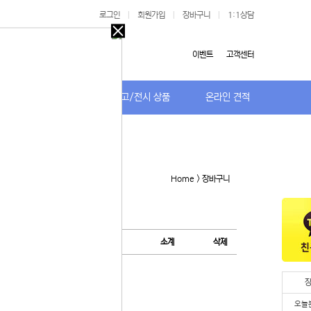
로그인
|
회원가입
|
장바구니
|
1:1상담
오늘
다시
이벤트
고객센터
보지
않기
저가TV/거치대
특가/중고/전시 상품
온라인 견적
오늘
다시
보지
않기
 있습니다.
Home > 장바구니
실 수 있습니
 이용해 주
상품가격
마일리지
소계
삭제
오늘