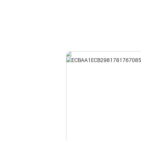
홈페이지 이용 안
안녕하세요, (주)디앤
현재 내부 사정으로 
불편을 드려 죄송합니
제품 문의, 견적 문의
다.
043-274-6789 /
또는 네이버에서 "디
셔도 됩니다.