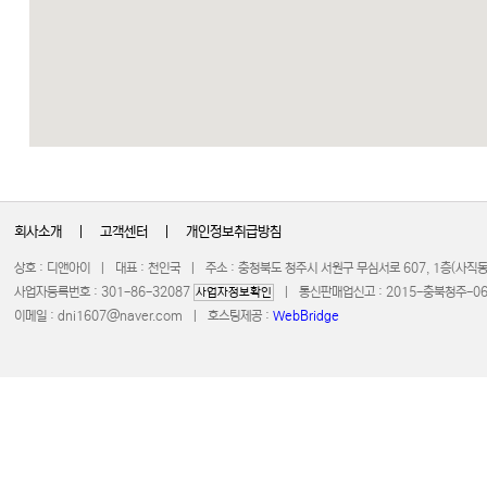
회사소개
|
고객센터
|
개인정보취급방침
상호 : 디앤아이 | 대표 : 천인국 | 주소 : 충청북도 청주시 서원구 무심서로 607, 1층(사
사업자등록번호 : 301-86-32087
| 통신판매업신고 : 2015-충북청주-0672 
사업자정보확인
이메일 :
dni1607@naver.com
| 호스팅제공 :
WebBridge
COPYRIGHT 20