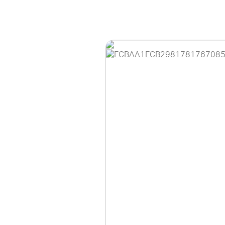
홈페이지 이용 안
안녕하세요, (주)디앤
현재 내부 사정으로 
불편을 드려 죄송합니
제품 문의, 견적 문의
다.
043-274-6789 /
또는 네이버에서 "디
셔도 됩니다.
항상 더 나은 서비스
감사합니다.
(주)디앤아이