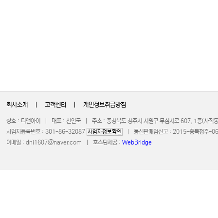
회사소개
|
고객센터
|
개인정보취급방침
상호 : 디앤아이 | 대표 : 천인국 | 주소 : 충청북도 청주시 서원구 무심서로 607, 1층(사
사업자등록번호 : 301-86-32087
| 통신판매업신고 : 2015-충북청주-0672 
사업자정보확인
이메일 :
dni1607@naver.com
| 호스팅제공 :
WebBridge
COPYRIGHT 20