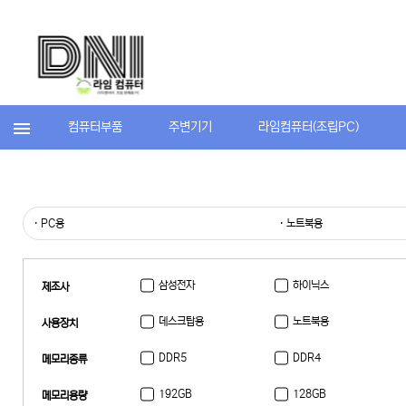
컴퓨터부품
주변기기
라임컴퓨터(조립PC)
· PC용
· 노트북용
삼성전자
하이닉스
제조사
데스크탑용
노트북용
사용장치
DDR5
DDR4
메모리종류
192GB
128GB
메모리용량