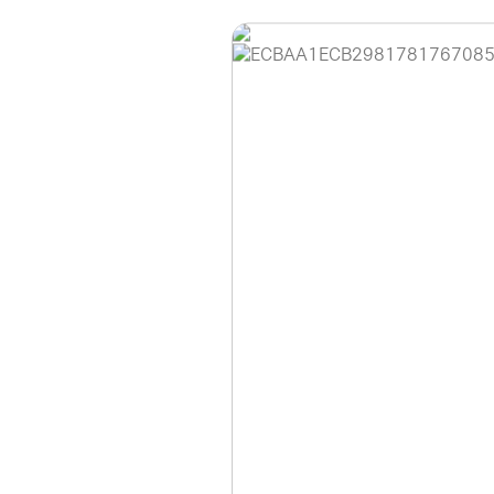
홈페이지 이용 안
안녕하세요, (주)디앤
현재 내부 사정으로 
불편을 드려 죄송합니
제품 문의, 견적 문의
다.
043-274-6789 /
또는 네이버에서 "디
셔도 됩니다.
항상 더 나은 서비스
감사합니다.
(주)디앤아이