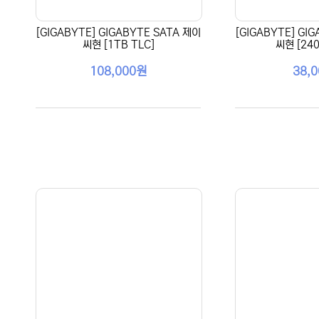
[GIGABYTE] GIGABYTE SATA 제이
[GIGABYTE] GI
씨현 [1TB TLC]
씨현 [240
108,000원
38,