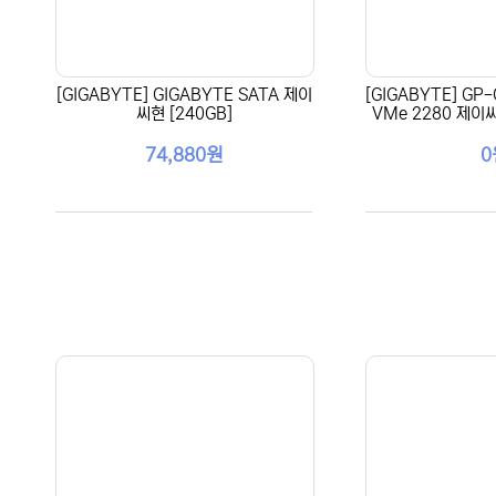
[GIGABYTE] GIGABYTE SATA 제이
[GIGABYTE] GP
씨현 [240GB]
VMe 2280 제이씨
74,880원
0