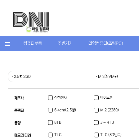
컴퓨터부품
주변기기
라임컴퓨터(조립PC)
· 2.5형 SSD
· M.2(NVMe)
삼성전자
마이크론
제조사
6.4cm(2.5형)
M.2 (2280)
폼팩터
8TB
3 ~ 4TB
용량
128미만
TLC
TLC (3D낸드)
메모리 타입