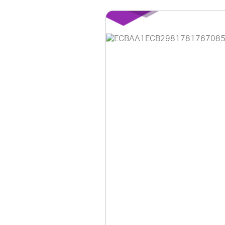
홈페이지 이용 안
안녕하세요, (주)디앤
현재 내부 사정으로 
불편을 드려 죄송합니
제품 문의, 견적 문의
다.
043-274-6789 /
또는 네이버에서 "디
셔도 됩니다.
항상 더 나은 서비스
감사합니다.
(주)디앤아이