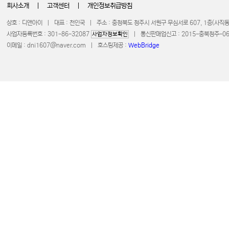
회사소개
|
고객센터
|
개인정보취급방침
상호 : 디앤아이 | 대표 : 천인국 | 주소 : 충청북도 청주시 서원구 무심서로 607, 1층(사
사업자등록번호 : 301-86-32087
| 통신판매업신고 : 2015-충북청주-0672 
사업자정보확인
이메일 :
dni1607@naver.com
| 호스팅제공 :
WebBridge
COPYRIGHT 20