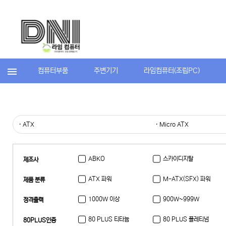
컴퓨터부품
주변기기
라임컴퓨터(조립PC)
· ATX
· Micro ATX
ABKO
스카이디지탈
제조사
ATX 파워
M-ATX(SFX) 파워
제품 분류
1000W 이상
900W~999W
정격출력
400W~499W
300W~399W
80 PLUS 티타늄
80 PLUS 플레티넘
80PLUS인증