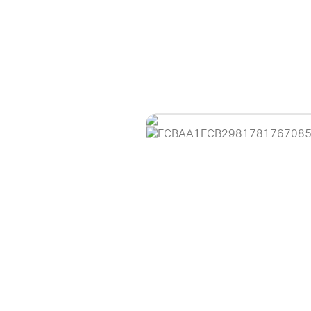
홈페이지 이용 안
안녕하세요, (주)디앤
현재 내부 사정으로 
불편을 드려 죄송합니
제품 문의, 견적 문의
다.
043-274-6789 /
또는 네이버에서 "디
셔도 됩니다.