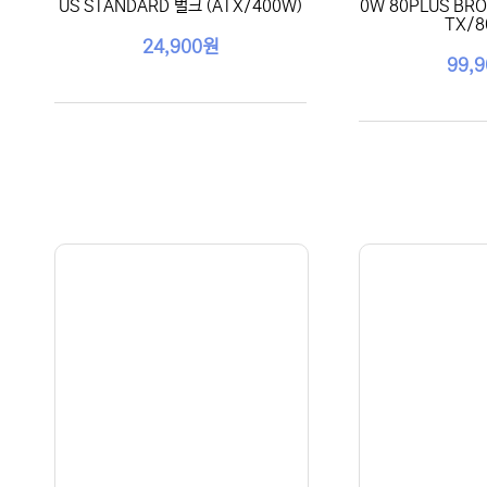
US STANDARD 벌크 (ATX/400W)
0W 80PLUS BRO
TX/8
24,900원
99,