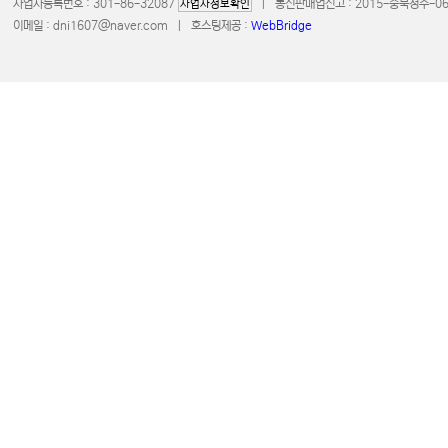
사업자등록번호 : 301-86-32087
| 통신판매업신고 : 2015-충북청주-0672 
사업자정보확인
이메일 :
dni1607@naver.com
| 호스팅제공 :
WebBridge
COPYRIGHT 20