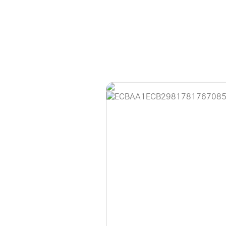
홈페이지 이용 안
안녕하세요, (주)디앤
현재 내부 사정으로 
불편을 드려 죄송합니
제품 문의, 견적 문의
다.
043-274-6789 /
또는 네이버에서 "디
셔도 됩니다.