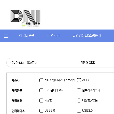
컴퓨터부품
주변기기
라임컴퓨터(조립PC)
· DVD-Multi (SATA)
· 외장형 ODD
히타치엘지데이터스토리지
ASUS
제조사
DVD멀티레코더
블루레이레코더
제품분류
외장형
내장형(PC용)
제품형태
USB3.0
USB2.0
인터페이스