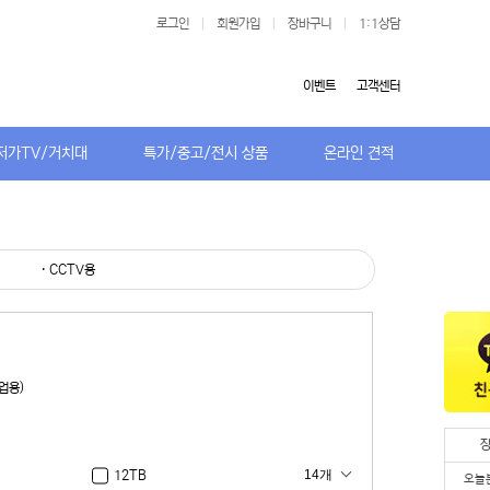
로그인
|
회원가입
|
장바구니
|
1:1상담
이벤트
고객센터
저가TV/거치대
특가/중고/전시 상품
온라인 견적
· CCTV용
업용)
14개
12TB
오늘