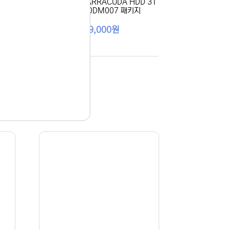
 2T
[SEAGATE] BARRACUDA HDD 3T
5HD
B ST3000DM007 패키지
B/ S
279,000원