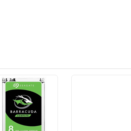
AGATE] BARRACUDA HDD 1T
[SEAGATE] BARRACUDA HDD
T1000LM048 노트북용 (2.5HD
B ST2000LM015 노트북용 (2.
ATA3/ 5400rpm/ 128MB/ S
D/ SATA3/ 5400rpm/ 128M
MR)
MR)
139,000원
179,000원