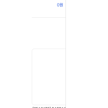
다.
043-274
0원
또는 네이버
셔도 됩니다
항상 더 나
감사합니다.
(주)디앤아