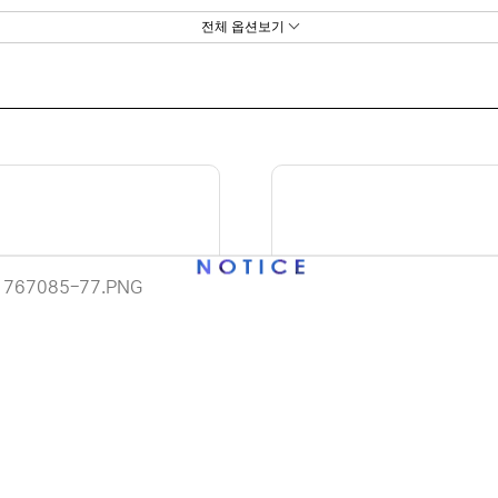
6TB
4TB
3TB
전체 옵션보기
이용 안내
 (주)디앤아이입니다.
사정으로 인해 홈페이지 관리 및 상품 업데이트가 원활하게 진행되지 않고
AGATE] BARRACUDA HDD 4T
[SEAGATE] BARRACUDA HDD
 죄송합니다.
T4000LM024 노트북용 (2.5HD
0GB ST500LM034 노트북용 (2
ATA3/ 5400rpm/ 128MB/ S
DD/ SATA3/ 7200rpm/ 128
 견적 문의 및 상담은 아래 연락처로 문의해 주시면 더욱 빠르게 안내받으