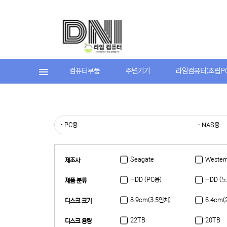
컴퓨터부품
주변기기
라임컴퓨터(조립P
· PC용
· NAS용
Seagate
Western
제조사
HDD (PC용)
HDD (
제품 분류
8.9cm(3.5인치)
6.4cm(
디스크 크기
22TB
20TB
디스크 용량