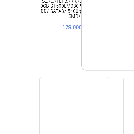
[SEAGATE] BARRACUDA HDD 50
[SE
0GB ST500LM030 노트북용 (2.5H
B S
DD/ SATA3/ 5400rpm/ 128MB/
D/ S
SMR)
179,000원