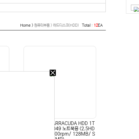
2TB
Home >
컴퓨터부품 > 하드디스크(HDD)
Total :
12
EA
오늘
다시
보지
않기
오늘
다시
보지
 있습니다.
않기
 50
[SEAGATE] BARRACUDA HDD 1T
.5H
B ST1000LM049 노트북용 (2.5HD
MB/
D/ SATA3/ 7200rpm/ 128MB/ S
실 수 있습니