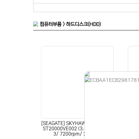
10TB
8TB
1TB
500GB
컴퓨터부품 > 하드디스크(HDD)
홈페이지 
안녕하세요,
현재 내부 
[SEAGATE] SKYHAWK HDD 20TB
[SE
불편을 드려
ST20000VE002 (3.5HDD/ SATA
B S
3/ 7200rpm/ 256MB)
D/ S
제품 문의,