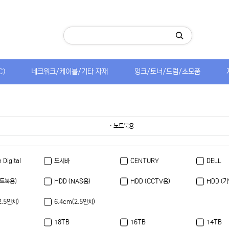
C)
네크워크/케이블/기타 자재
잉크/토너/드럼/소모품
· 노트북용
 Digital
도시바
CENTURY
DELL
노트북용)
HDD (NAS용)
HDD (CCTV용)
HDD (기
2.5인치)
6.4cm(2.5인치)
18TB
16TB
14TB