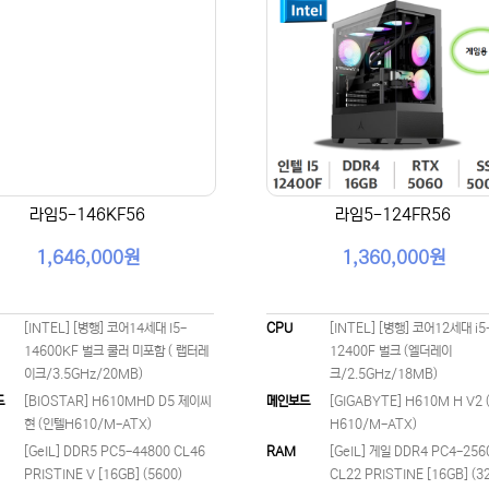
라임5-146KF56
라임5-124FR56
1,646,000원
1,360,000원
[INTEL] [병행] 코어14세대 I5-
CPU
[INTEL] [병행] 코어12세대 i5
14600KF 벌크 쿨러 미포함 ( 랩터레
12400F 벌크 (엘더레이
이크/3.5GHz/20MB)
크/2.5GHz/18MB)
드
[BIOSTAR] H610MHD D5 제이씨
메인보드
[GIGABYTE] H610M H V2
현 (인텔H610/M-ATX)
H610/M-ATX)
[GeIL] DDR5 PC5-44800 CL46
RAM
[GeIL] 게일 DDR4 PC4-256
PRISTINE V [16GB] (5600)
CL22 PRISTINE [16GB] (3