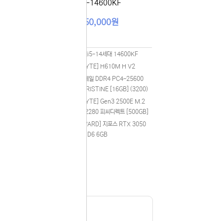
라임5-14600KF
실 수 있습니
1,250,000원
 이용해 주
(랩터레이
CPU
인텔 코어i5-14세대 14600KF
메인보드
[GIGABYTE] H610M H V2
 (인텔
RAM
[GeIL] 게일 DDR4 PC4-25600
CL22 PRISTINE [16GB] (3200)
00
SSD
[GIGABYTE] Gen3 2500E M.2
200)
NVMe 2280 피씨디렉트 [500GB]
M.2
그래픽카드
[GAINWARD] 지포스 RTX 3050
GB]
페가수스 D6 6GB
GB 에