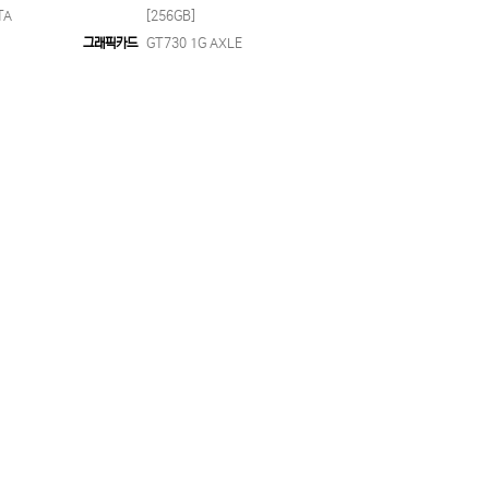
TA
[256GB]
그래픽카드
GT730 1G AXLE