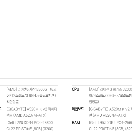
라임5-5508
라임3-3200G
580,000원
480,000원
[AMD] 라이젠5 세잔 5500GT (6코
CPU
[AMD] 라이젠 3 피카소 3200
어/12스레드/3.6GHz/쿨러포함/대
어/4스레드/3.6GHz/쿨러포
리점정품)
점정품)
드
[GIGABYTE] A520M K V2 피씨디
메인보드
[GIGABYTE] A520M K V2
렉트 (AMD A520/M-ATX)
현 (AMD A520/M-ATX)
[GeIL] 게일 DDR4 PC4-25600
RAM
[GeIL] 게일 DDR4 PC4-256
CL22 PRISTINE [8GB] (3200)
CL22 PRISTINE [8GB] (32