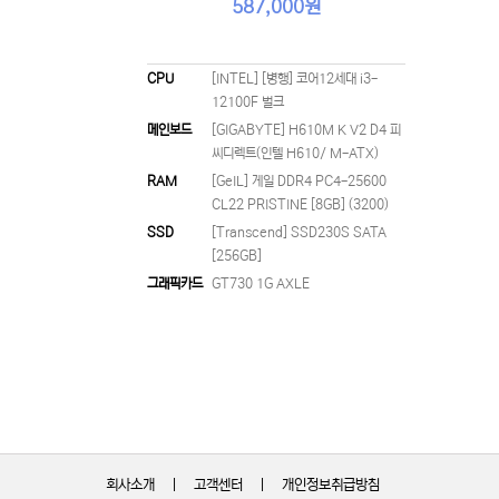
587,000원
CPU
[INTEL] [병행] 코어12세대 i3-
12100F 벌크
메인보드
[GIGABYTE] H610M K V2 D4 피
씨디렉트(인텔 H610/ M-ATX)
RAM
[GeIL] 게일 DDR4 PC4-25600
CL22 PRISTINE [8GB] (3200)
SSD
[Transcend] SSD230S SATA
[256GB]
그래픽카드
GT730 1G AXLE
회사소개
|
고객센터
|
개인정보취급방침