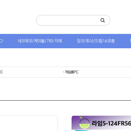
C)
네크워크/케이블/기타 자재
잉크/토너/드럼/소모품
PC
· 게임용PC