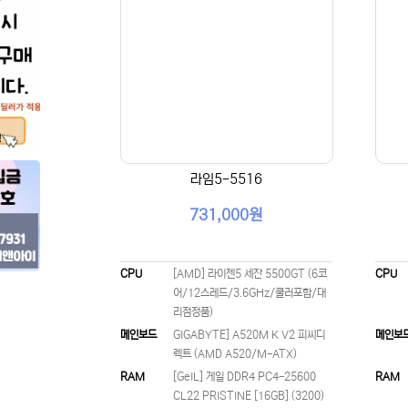
라임5-5516
731,000원
CPU
[AMD] 라이젠5 세잔 5500GT (6코
CPU
어/12스레드/3.6GHz/쿨러포함/대
리점정품)
메인보드
GIGABYTE] A520M K V2 피씨디
메인보
렉트 (AMD A520/M-ATX)
RAM
[GeIL] 게일 DDR4 PC4-25600
RAM
CL22 PRISTINE [16GB] (3200)