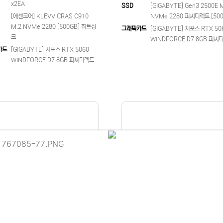
x2EA
SSD
[GIGABYTE] Gen3 2500E 
[에센코어] KLEVV CRAS C910
NVMe 2280 피씨디렉트 [500
M.2 NVMe 2280 [500GB] 히트싱
그래픽카드
[GIGABYTE] 지포스 RTX 50
크
WINDFORCE D7 8GB 피씨
카드
[GIGABYTE] 지포스 RTX 5060
WINDFORCE D7 8GB 피씨디렉트
이용 안내
 (주)디앤아이입니다.
사정으로 인해 홈페이지 관리 및 상품 업데이트가 원활하게 진행되지 않고
 죄송합니다.