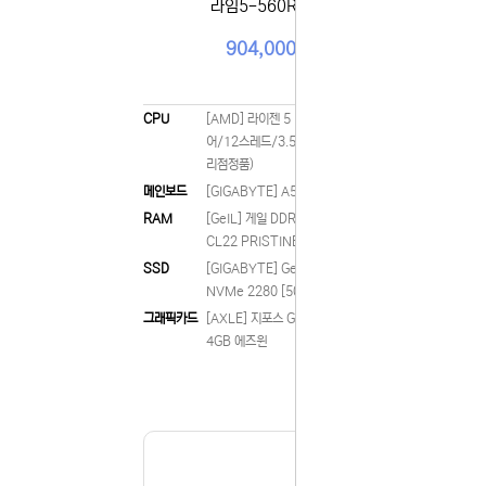
라임5-560RX31
제품 문의,
다.
904,000원
043-274
또는 네이버
셔도 됩니다
항상 더 나
CPU
[AMD] 라이젠 5 버미어 5600 (6코
CPU
감사합니다.
어/12스레드/3.5GHz/쿨러포함/대
메인보
(주)디앤아
리점정품)
RAM
메인보드
[GIGABYTE] A520M K V2
RAM
[GeIL] 게일 DDR4 PC4-25600
SSD
CL22 PRISTINE [16GB] (3200)
SSD
[GIGABYTE] Gen3 2500E M.2
그래픽
NVMe 2280 [500GB]
그래픽카드
[AXLE] 지포스 GTX1050 Ti D5
4GB 에즈윈