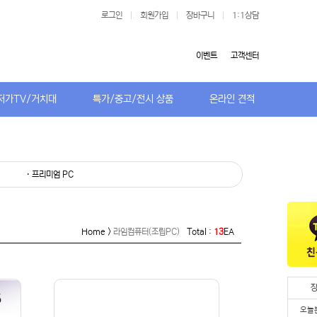
로그인
|
회원가입
|
장바구니
|
1:1상담
이벤트
고객센터
저가TV/거치대
특가/중고/전시 상품
온라인 견적
· 프리미엄 PC
Home >
라임컴퓨터(조립PC)
Total :
13
EA
오늘