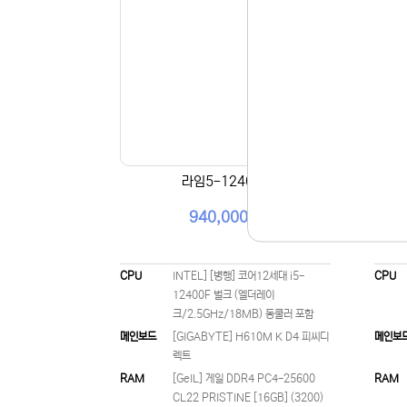
라임5-12400F
940,000원
CPU
INTEL] [병행] 코어12세대 i5-
CPU
12400F 벌크 (엘더레이
크/2.5GHz/18MB) 동쿨러 포함
메인보드
[GIGABYTE] H610M K D4 피씨디
메인보
렉트
RAM
[GeIL] 게일 DDR4 PC4-25600
RAM
CL22 PRISTINE [16GB] (3200)