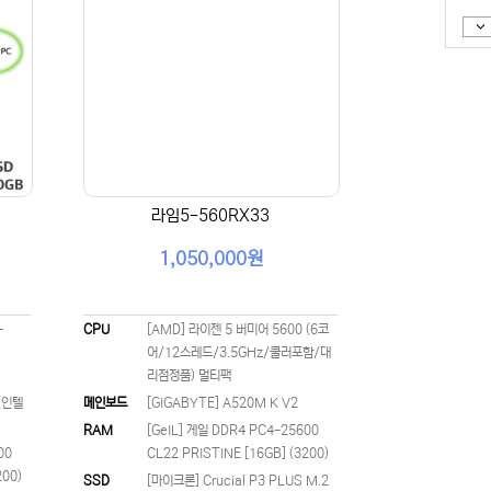
라임5-560RX33
1,050,000원
-
CPU
[AMD] 라이젠 5 버미어 5600 (6코
어/12스레드/3.5GHz/쿨러포함/대
리점정품) 멀티팩
 (인텔
메인보드
[GIGABYTE] A520M K V2
RAM
[GeIL] 게일 DDR4 PC4-25600
00
CL22 PRISTINE [16GB] (3200)
200)
SSD
[마이크론] Crucial P3 PLUS M.2