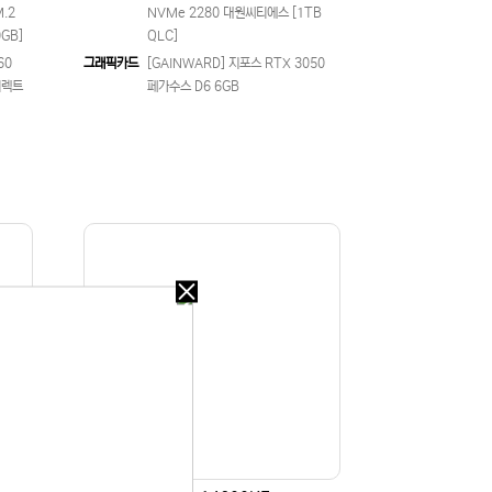
M.2
NVMe 2280 대원씨티에스 [1TB
GB]
QLC]
60
그래픽카드
[GAINWARD] 지포스 RTX 3050
디렉트
페가수스 D6 6GB
오늘
다시
보지
않기
오늘
다시
보지
 있습니다.
않기