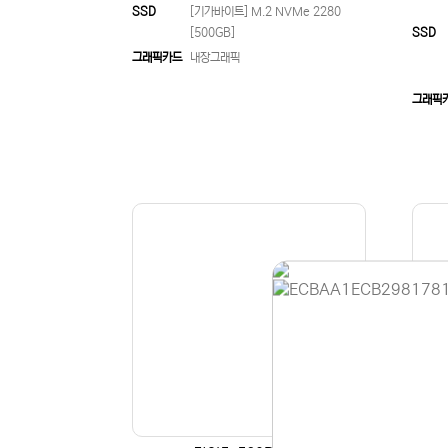
SSD
[기가바이트] M.2 NVMe 2280
[500GB]
SSD
그래픽카드
내장그래픽
그래픽
홈페이지 
안녕하세요,
현재 내부 
불편을 드려