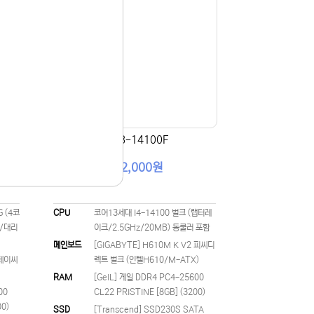
라임3-14100F
592,000원
G (4코
CPU
코어13세대 I4-14100 벌크 (랩터레
함/대리
이크/2.5GHz/20MB) 동쿨러 포함
메인보드
[GIGABYTE] H610M K V2 피씨디
 제이씨
렉트 벌크 (인텔H610/M-ATX)
RAM
[GeIL] 게일 DDR4 PC4-25600
00
CL22 PRISTINE [8GB] (3200)
00)
SSD
[Transcend] SSD230S SATA