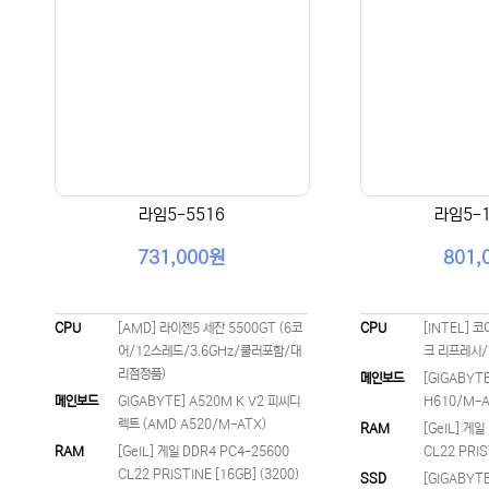
라임5-5516
라임5-1
731,000원
801,
CPU
[AMD] 라이젠5 세잔 5500GT (6코
CPU
[INTEL] 코
어/12스레드/3.6GHz/쿨러포함/대
크 리프레시/2
리점정품)
메인보드
[GIGABYTE
메인보드
GIGABYTE] A520M K V2 피씨디
H610/M-A
렉트 (AMD A520/M-ATX)
RAM
[GeIL] 게일
RAM
[GeIL] 게일 DDR4 PC4-25600
CL22 PRIS
CL22 PRISTINE [16GB] (3200)
SSD
[GIGABYTE