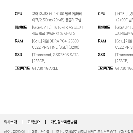
CPU
코어13세대 I4-14100 벌크 (랩터레
CPU
[INTEL] [
이크/2.5GHz/20MB) 동쿨러 포함
12100F 벌
메인보드
[GIGABYTE] H610M K V2 피씨디
메인보드
[GIGABYTE
렉트 벌크 (인텔H610/M-ATX)
씨디렉트(인텔 
RAM
[GeIL] 게일 DDR4 PC4-25600
RAM
[GeIL] 게일
CL22 PRISTINE [8GB] (3200)
CL22 PRIS
SSD
[Transcend] SSD230S SATA
SSD
[Transcen
[256GB]
[256GB]
그래픽카드
GT730 1G AXLE
그래픽카드
GT730 1G
회사소개
|
고객센터
|
개인정보취급방침
상호 : 디앤아이 | 대표 : 천인국 | 주소 : 충청북도 청주시 서원구 무심서로 607, 1층(사