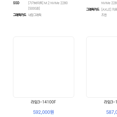
SSD
[기가바이트] M.2 NVMe 2280
NVMe 228
[500GB]
그래픽카드
[AXLE] 지
그래픽카드
내장그래픽
즈윈
라임3-14100F
라임3-1
592,000원
587,