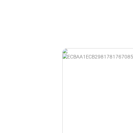
홈페이지 이용 안
안녕하세요, (주)디앤
현재 내부 사정으로 
불편을 드려 죄송합니
제품 문의, 견적 문의
다.
043-274-6789 /
또는 네이버에서 "디
셔도 됩니다.