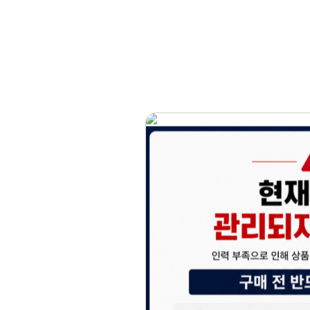
홈페이지 이용 안
안녕하세요, (주)디앤
현재 내부 사정으로 
불편을 드려 죄송합니
제품 문의, 견적 문의
다.
043-274-6789 /
또는 네이버에서 "디
셔도 됩니다.