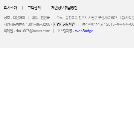
회사소개
|
고객센터
|
개인정보취급방침
상호 : 디앤아이 | 대표 : 천인국 | 주소 : 충청북도 청주시 서원구 무심서로 607, 1층(사
사업자등록번호 : 301-86-32087
| 통신판매업신고 : 2015-충북청주-0672 
사업자정보확인
이메일 :
dni1607@naver.com
| 호스팅제공 :
WebBridge
COPYRIGHT 20