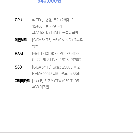
940,000원
CPU
INTEL] [병행] 코어12세대 i5-
12400F 벌크 (엘더레이
크/2.5GHz/18MB) 동쿨러 포함
메인보드
[GIGABYTE] H610M K D4 피씨디
렉트
RAM
[GeIL] 게일 DDR4 PC4-25600
CL22 PRISTINE [16GB] (3200)
SSD
[GIGABYTE] Gen3 2500E M.2
NVMe 2280 피씨디렉트 [500GB]
그래픽카드
[AXLE] 지포스 GTX1050 Ti D5
4GB 에즈윈