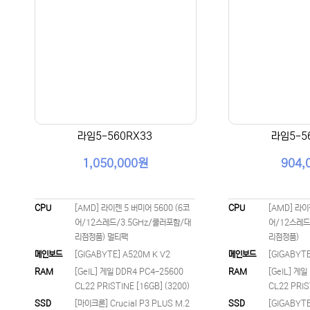
라임5-560RX33
라임5-5
1,050,000원
904,
CPU
[AMD] 라이젠 5 버미어 5600 (6코
CPU
[AMD] 라이
어/12스레드/3.5GHz/쿨러포함/대
어/12스레드
리점정품) 멀티팩
리점정품)
메인보드
[GIGABYTE] A520M K V2
메인보드
[GIGABYTE
RAM
[GeIL] 게일 DDR4 PC4-25600
RAM
[GeIL] 게일
CL22 PRISTINE [16GB] (3200)
CL22 PRIS
SSD
[마이크론] Crucial P3 PLUS M.2
SSD
[GIGABYTE