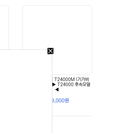
오늘
다시
보지
않기
기가비
[EFM] ipTIME T24000M (기가비
오늘
트/유선공유기) ▶ T24000 후속모델
다시
◀
보지
 있습니다.
않기
259,000원
실 수 있습니
 이용해 주