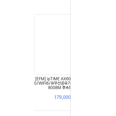
항상 더 나
감사합니다.
(주)디앤아
[EFM] ipTIME AX6008M (AX600
[EF
0/WIFI6/유무선공유기/8포트) ▶ AX
트/유
8008M 후속모델 ◀
179,000원