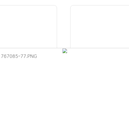
] ipTIME RING-GIGA2 (무선A
[EFM] ipTIME T24000NS(
U-MIMO 지원) ▶ RING-GIGA
트/유선공유기)
이용 안내
◀
 (주)디앤아이입니다.
299,000원
사정으로 인해 홈페이지 관리 및 상품 업데이트가 원활하게 진행되지 않고
79,000원
 죄송합니다.
 견적 문의 및 상담은 아래 연락처로 문의해 주시면 더욱 빠르게 안내받으
-6789 / 렌탈문의 010-3409-6789
에서 "디앤아이" 또는 "디앤아이몰"을 검색하시어 네이버 스마트스토어를
.