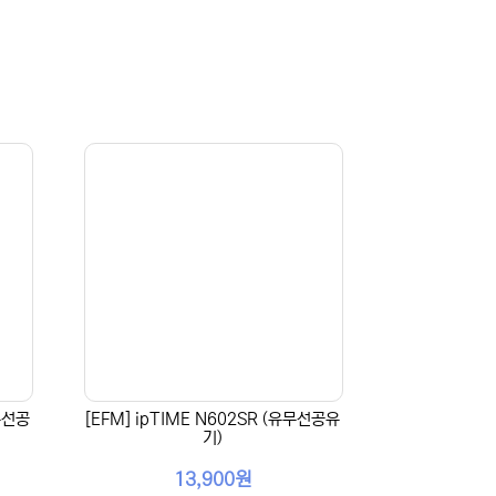
유무선공
[EFM] ipTIME N602SR (유무선공유
기)
13,900원