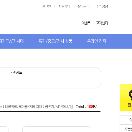
로그인
|
회원가입
|
장바구니
|
1:1상담
이벤트
고객센터
저가TV/거치대
특가/중고/전시 상품
온라인 견적
· 랜카드
e >
네크워크/케이블/기타 자재 > 공유기/AP/허브/랜
Total :
108
EA
오늘