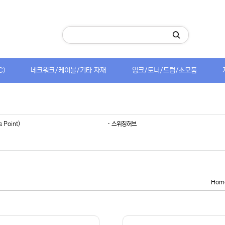
C)
네크워크/케이블/기타 자재
잉크/토너/드럼/소모품
s Point)
· 스위칭허브
Hom