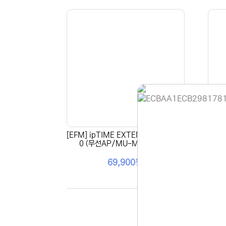
[EFM] ipTIME EXTENDER-AX300
[EFM
0 (무선AP/MU-MIMO 지원)
P/M
홈페이지 
안녕하세요,
69,900원
현재 내부 
불편을 드려
제품 문의,
다.
043-274
또는 네이버
셔도 됩니다