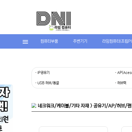
컴퓨터부품
주변기기
라임컴퓨터(조립P
· IP공유기
· AP(Aces
· USB 허브/동글
· 허브랙
네크워크/케이블/기타 자재 > 공유기/AP/허브/랜