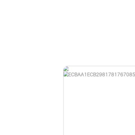
홈페이지 이용 안
안녕하세요, (주)디앤
현재 내부 사정으로 
불편을 드려 죄송합니
제품 문의, 견적 문의
다.