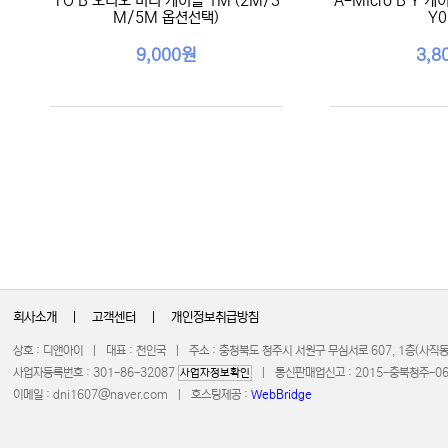
TO B 오디오 미디 케이블 1M (2M/3
A-Micro B Y 
M/5M 옵션선택)
Y0
9,000원
3,8
회사소개
|
고객센터
|
개인정보취급방침
상호 : 디앤아이 | 대표 : 천인국 | 주소 : 충청북도 청주시 서원구 무심서로 607, 1층(사
사업자등록번호 : 301-86-32087
| 통신판매업신고 : 2015-충북청주-0672 
사업자정보확인
이메일 :
dni1607@naver.com
| 호스팅제공 :
WebBridge
COPYRIGHT 20