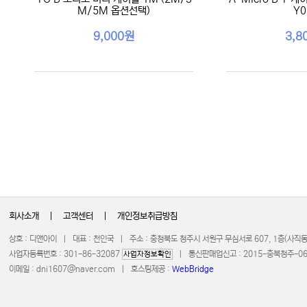
M/5M 옵션선택)
Y0
9,000원
3,8
회사소개
|
고객센터
|
개인정보취급방침
상호 : 디앤아이 | 대표 : 천인국 | 주소 : 충청북도 청주시 서원구 무심서로 607, 1층(사
사업자등록번호 : 301-86-32087
| 통신판매업신고 : 2015-충북청주-0672 
사업자정보확인
이메일 :
dni1607@naver.com
| 호스팅제공 :
WebBridge
COPYRIGHT 20