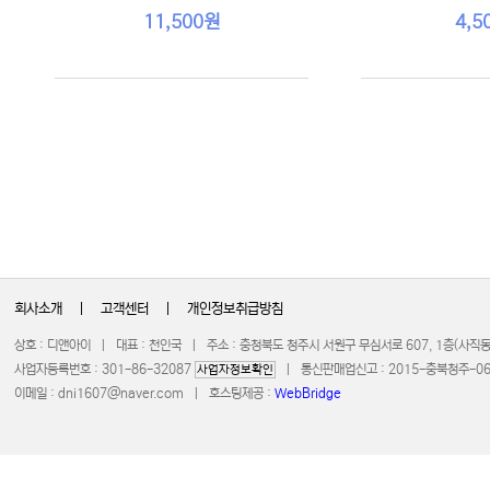
11,500원
4,5
회사소개
|
고객센터
|
개인정보취급방침
상호 : 디앤아이 | 대표 : 천인국 | 주소 : 충청북도 청주시 서원구 무심서로 607, 1층(사
사업자등록번호 : 301-86-32087
| 통신판매업신고 : 2015-충북청주-0672 
사업자정보확인
이메일 :
dni1607@naver.com
| 호스팅제공 :
WebBridge
COPYRIGHT 20