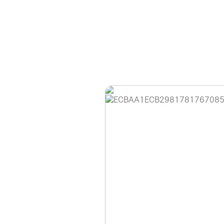
홈페이지 이용 안
안녕하세요, (주)디앤
현재 내부 사정으로 
불편을 드려 죄송합니
제품 문의, 견적 문의
다.
043-274-6789 /
또는 네이버에서 "디
셔도 됩니다.