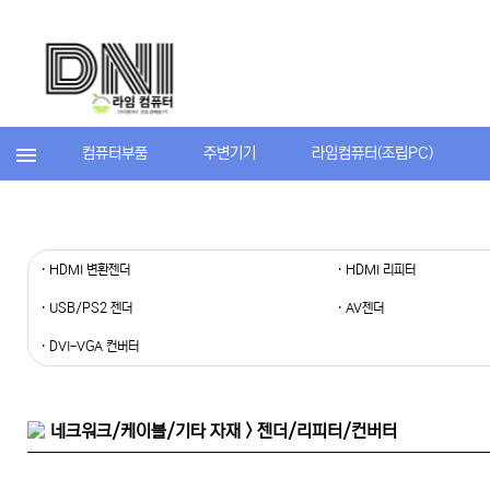
컴퓨터부품
주변기기
라임컴퓨터(조립PC)
· HDMI 변환젠더
· HDMI 리피터
· USB/PS2 젠더
· AV젠더
· DVI-VGA 컨버터
네크워크/케이블/기타 자재 > 젠더/리피터/컨버터