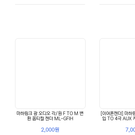
마하링크 광 오디오 각/원 F TO M 변
[이어폰젠더] 마하링
환 옵티컬 젠더 ML-GFIH
입 TO 4극 AUX
2,000원
7,0