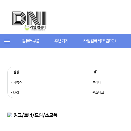
컴퓨터부품
주변기기
라임컴퓨터(조립PC)
· 삼성
· HP
· 제록스
· 브라더
· OKI
· 렉스마크
잉크/토너/드럼/소모품