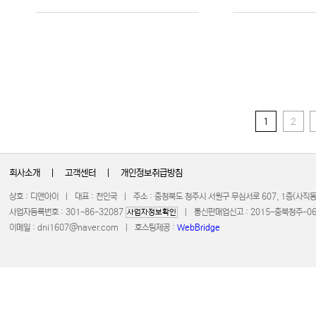
회사소개
|
고객센터
|
개인정보취급방침
상호 : 디앤아이 | 대표 : 천인국 | 주소 : 충청북도 청주시 서원구 무심서로 607, 1층(사
사업자등록번호 : 301-86-32087
| 통신판매업신고 : 2015-충북청주-0672 
사업자정보확인
이메일 :
dni1607@naver.com
| 호스팅제공 :
WebBridge
COPYRIGHT 20