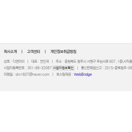
회사소개
|
고객센터
|
개인정보취급방침
상호 : 디앤아이 | 대표 : 천인국 | 주소 : 충청북도 청주시 서원구 무심서로 607, 1층(사
사업자등록번호 : 301-86-32087
| 통신판매업신고 : 2015-충북청주-0672 
사업자정보확인
이메일 :
dni1607@naver.com
| 호스팅제공 :
WebBridge
COPYRIGHT 20