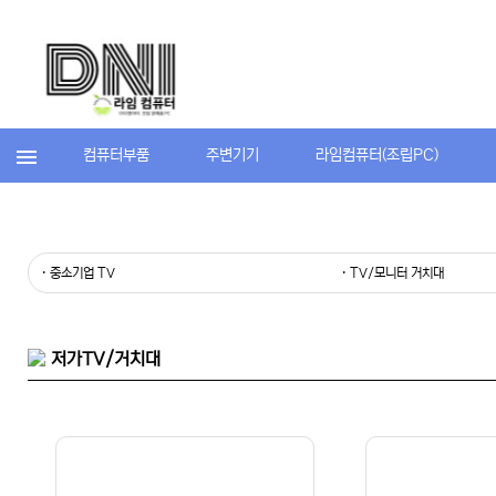
컴퓨터부품
주변기기
라임컴퓨터(조립PC)
· 중소기업 TV
· TV/모니터 거치대
저가TV/거치대