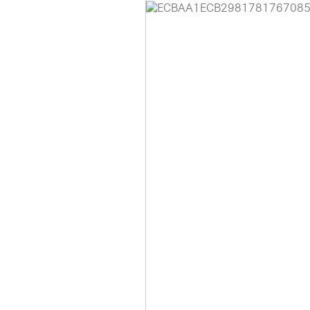
홈페이지 이용 안
안녕하세요, (주)디앤
현재 내부 사정으로 
불편을 드려 죄송합니
제품 문의, 견적 문의
다.
043-274-6789 /
또는 네이버에서 "디
셔도 됩니다.
항상 더 나은 서비스
감사합니다.
(주)디앤아이