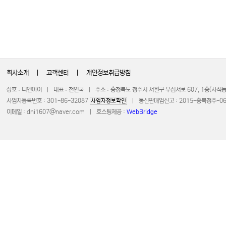
회사소개
|
고객센터
|
개인정보취급방침
상호 : 디앤아이 | 대표 : 천인국 | 주소 : 충청북도 청주시 서원구 무심서로 607, 1층(사
사업자등록번호 : 301-86-32087
| 통신판매업신고 : 2015-충북청주-0672 
사업자정보확인
이메일 :
dni1607@naver.com
| 호스팅제공 :
WebBridge
COPYRIGHT 20