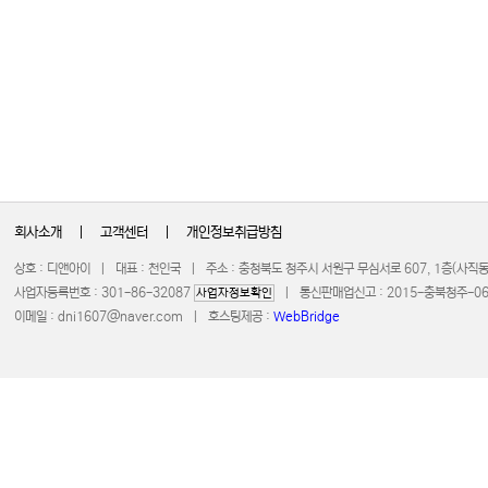
회사소개
|
고객센터
|
개인정보취급방침
상호 : 디앤아이 | 대표 : 천인국 | 주소 : 충청북도 청주시 서원구 무심서로 607, 1층(사
사업자등록번호 : 301-86-32087
| 통신판매업신고 : 2015-충북청주-0672 
사업자정보확인
이메일 :
dni1607@naver.com
| 호스팅제공 :
WebBridge
COPYRIGHT 20