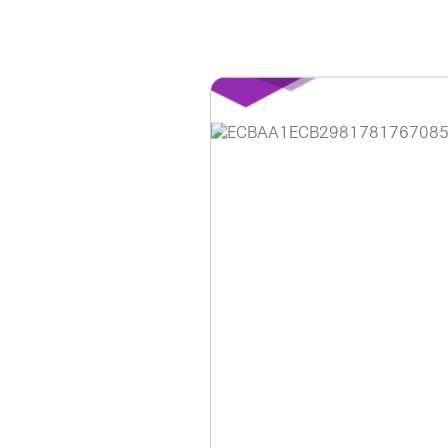
홈페이지 이용 안
안녕하세요, (주)디앤
현재 내부 사정으로 
불편을 드려 죄송합니
제품 문의, 견적 문의
다.
043-274-6789 /
또는 네이버에서 "디
셔도 됩니다.
항상 더 나은 서비스
감사합니다.
(주)디앤아이