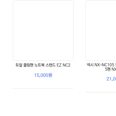
넥시 NX-NC105
듀얼 쿨링팬 노트북 스탠드 EZ NC2
5팬 N
15,000원
21,