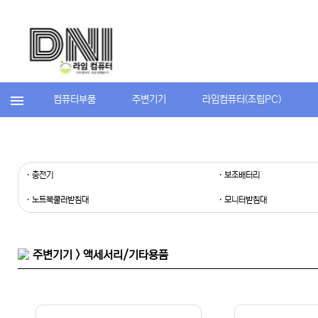
컴퓨터부품
주변기기
라임컴퓨터(조립PC)
· 충전기
· 보조배터리
· 노트북쿨러받침대
· 모니터받침대
주변기기 > 액세서리/기타용품