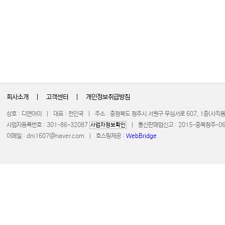
회사소개
|
고객센터
|
개인정보취급방침
상호 : 디앤아이 | 대표 : 천인국 | 주소 : 충청북도 청주시 서원구 무심서로 607, 1층(사
사업자등록번호 : 301-86-32087
| 통신판매업신고 : 2015-충북청주-0672 
사업자정보확인
이메일 :
dni1607@naver.com
| 호스팅제공 :
WebBridge
COPYRIGHT 20