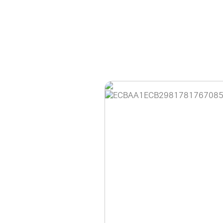
홈페이지 이용 안
안녕하세요, (주)디앤
현재 내부 사정으로 
불편을 드려 죄송합니
제품 문의, 견적 문의
다.
043-274-6789 /
또는 네이버에서 "디
셔도 됩니다.