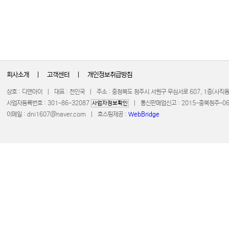
회사소개
|
고객센터
|
개인정보취급방침
상호 : 디앤아이 | 대표 : 천인국 | 주소 : 충청북도 청주시 서원구 무심서로 607, 1층(사
사업자등록번호 : 301-86-32087
| 통신판매업신고 : 2015-충북청주-0672 
사업자정보확인
이메일 :
dni1607@naver.com
| 호스팅제공 :
WebBridge
COPYRIGHT 20