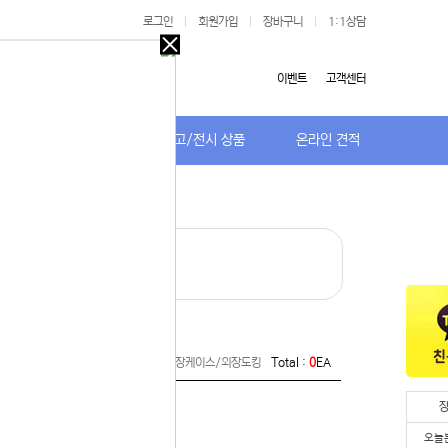
로그인
|
회원가입
|
장바구니
|
1:1상담
오늘
다시
이벤트
고객센터
보지
않기
저가TV/거치대
특가/중고/전시 상품
온라인 견적
오늘
다시
보지
 있습니다.
않기
실 수 있습니
· 메모리카드/리더기
 이용해 주
Home >
주변기기 > 저장장치 > 외장케이스/외장도킹
Total :
0
EA
오늘