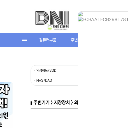
컴퓨터부품
주변기기
라임컴퓨터(조립P
홈페이지 
안녕하세요,
현재 내부 
불편을 드려
제품 문의,
· 외장하드/SSD
· 외장케이
다.
043-274
· NAS/DAS
또는 네이버
셔도 됩니다
항상 더 나
감사합니다.
주변기기 > 저장장치 > 외장케이스/외장도킹
(주)디앤아