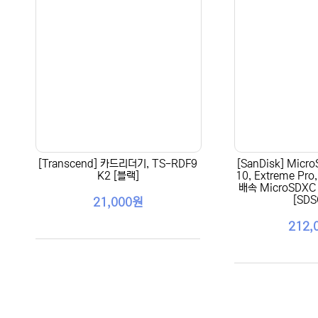
[Transcend] 카드리더기, TS-RDF9
[SanDisk] Micr
K2 [블랙]
10, Extreme Pro,
배속 MicroSDXC
[SDS
21,000원
212,