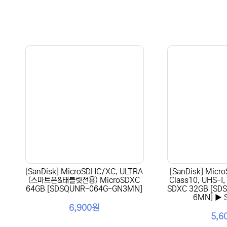
[SanDisk] MicroSDHC/XC, ULTRA
[SanDisk] Micro
(스마트폰&태블릿전용) MicroSDXC
Class10, UHS-I
64GB [SDSQUNR-064G-GN3MN]
SDXC 32GB [SD
6MN] ▶ 
6,900원
5,6