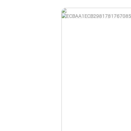
홈페이지 이용 안
안녕하세요, (주)디앤
현재 내부 사정으로 
불편을 드려 죄송합니
제품 문의, 견적 문의
다.
043-274-6789 /
또는 네이버에서 "디
셔도 됩니다.
항상 더 나은 서비스
감사합니다.
(주)디앤아이