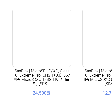
[SanDisk] MicroSDHC/XC, Class
[SanDisk] Micr
10, Extreme Pro, UHS-I (U3), 667
10, Extreme Pro,
배속 MicroSDXC 128GB [어댑터포
배속 MicroSDXC
함] [SDS...
[SDS
24,500원
12,