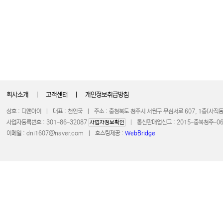
회사소개
|
고객센터
|
개인정보취급방침
상호 : 디앤아이 | 대표 : 천인국 | 주소 : 충청북도 청주시 서원구 무심서로 607, 1층(사
사업자등록번호 : 301-86-32087
| 통신판매업신고 : 2015-충북청주-0672 
사업자정보확인
이메일 :
dni1607@naver.com
| 호스팅제공 :
WebBridge
COPYRIGHT 20