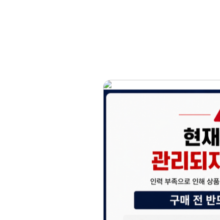
홈페이지 이용 안
안녕하세요, (주)디앤
현재 내부 사정으로 
불편을 드려 죄송합니
제품 문의, 견적 문의
다.
043-274-6789 /
또는 네이버에서 "디
셔도 됩니다.