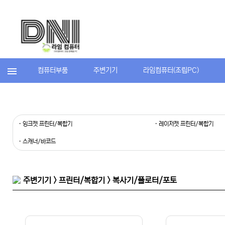
컴퓨터부품
주변기기
라임컴퓨터(조립PC)
· 잉크젯 프린터/복합기
· 레이저젯 프린터/복합기
· 스캐너/바코드
주변기기 > 프린터/복합기 > 복사기/플로터/포토