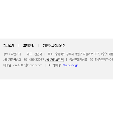
회사소개
|
고객센터
|
개인정보취급방침
상호 : 디앤아이 | 대표 : 천인국 | 주소 : 충청북도 청주시 서원구 무심서로 607, 1층(사
사업자등록번호 : 301-86-32087
| 통신판매업신고 : 2015-충북청주-0672 
사업자정보확인
이메일 :
dni1607@naver.com
| 호스팅제공 :
WebBridge
COPYRIGHT 20