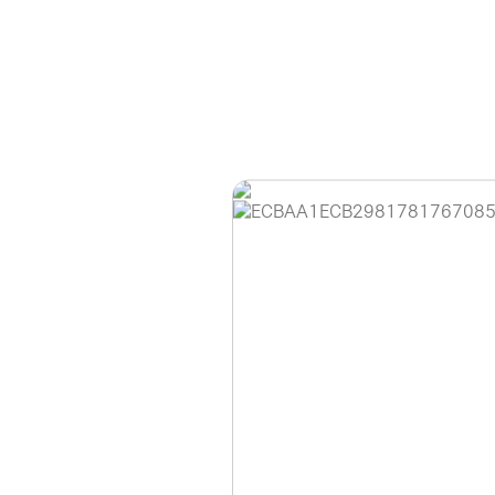
홈페이지 이용 안
안녕하세요, (주)디앤
현재 내부 사정으로 
불편을 드려 죄송합니
제품 문의, 견적 문의
다.
043-274-6789 /
또는 네이버에서 "디
셔도 됩니다.