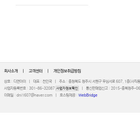
회사소개
|
고객센터
|
개인정보취급방침
상호 : 디앤아이 | 대표 : 천인국 | 주소 : 충청북도 청주시 서원구 무심서로 607, 1층(사
사업자등록번호 : 301-86-32087
| 통신판매업신고 : 2015-충북청주-0672 
사업자정보확인
이메일 :
dni1607@naver.com
| 호스팅제공 :
WebBridge
COPYRIGHT 20