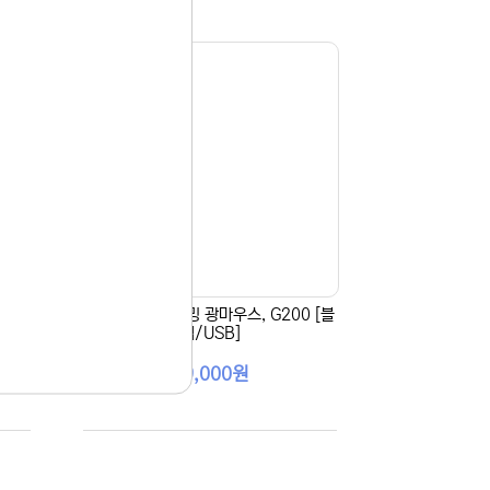
 [블
[HP] 유선 게이밍 광마우스, G200 [블
랙/USB]
19,000원