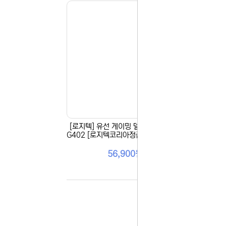
홈페이지 
안녕하세요,
현재 내부 
불편을 드려
제품 문의,
다.
043-274
또는 네이버
셔도 됩니다
항상 더 나
감사합니다.
(주)디앤아
[로지텍] 유선 게이밍 델타제로마우스,
[로지
G402 [로지텍코리아정품] [블랙/USB]
2세대
지텍
56,900원