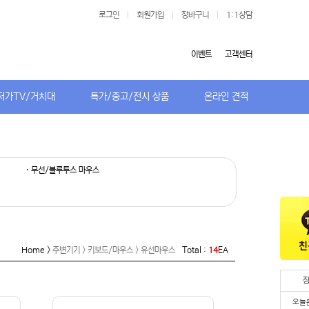
로그인
|
회원가입
|
장바구니
|
1:1상담
이벤트
고객센터
저가TV/거치대
특가/중고/전시 상품
온라인 견적
· 무선/블루투스 마우스
Home >
주변기기 > 키보드/마우스 > 유선마우스
Total :
14
EA
오늘