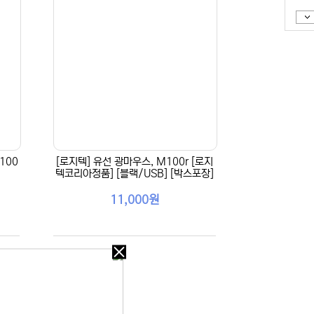
100
[로지텍] 유선 광마우스, M100r [로지
텍코리아정품] [블랙/USB] [박스포장]
11,000원
오늘
다시
보지
않기