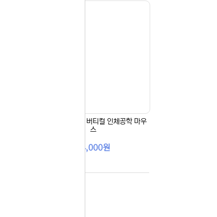
오늘
다시
보지
 있습니다.
않기
실 수 있습니
 이용해 주
게이밍
다얼유 LM121 버티컬 인체공학 마우
ync
스
..
14,000원