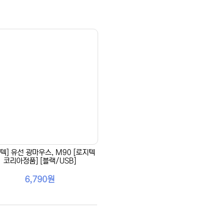
텍] 유선 광마우스, M90 [로지텍
코리아정품] [블랙/USB]
6,790원