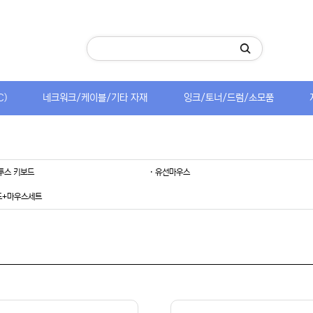
C)
네크워크/케이블/기타 자재
잉크/토너/드럼/소모품
루투스 키보드
· 유선마우스
보드+마우스세트