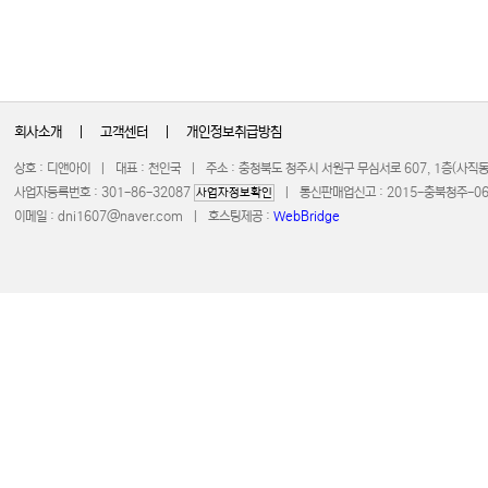
회사소개
|
고객센터
|
개인정보취급방침
상호 : 디앤아이 | 대표 : 천인국 | 주소 : 충청북도 청주시 서원구 무심서로 607, 1층(사
사업자등록번호 : 301-86-32087
| 통신판매업신고 : 2015-충북청주-0672 
사업자정보확인
이메일 :
dni1607@naver.com
| 호스팅제공 :
WebBridge
COPYRIGHT 20