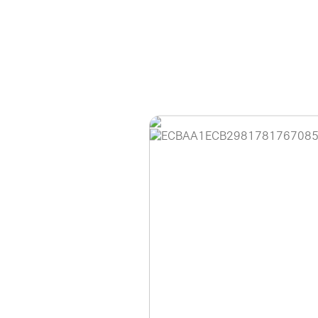
홈페이지 이용 안
안녕하세요, (주)디앤
현재 내부 사정으로 
불편을 드려 죄송합니
제품 문의, 견적 문의
다.
043-274-6789 /
또는 네이버에서 "디
셔도 됩니다.