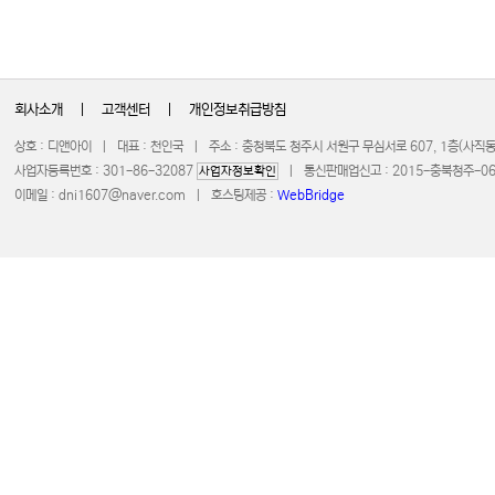
회사소개
|
고객센터
|
개인정보취급방침
상호 : 디앤아이 | 대표 : 천인국 | 주소 : 충청북도 청주시 서원구 무심서로 607, 1층(사
사업자등록번호 : 301-86-32087
| 통신판매업신고 : 2015-충북청주-0672 
사업자정보확인
이메일 :
dni1607@naver.com
| 호스팅제공 :
WebBridge
COPYRIGHT 20