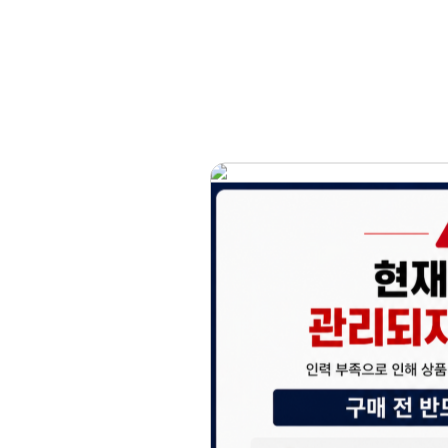
홈페이지 이용 안
안녕하세요, (주)디앤
현재 내부 사정으로 
불편을 드려 죄송합니
제품 문의, 견적 문의
다.
043-274-6789 /
또는 네이버에서 "디
셔도 됩니다.