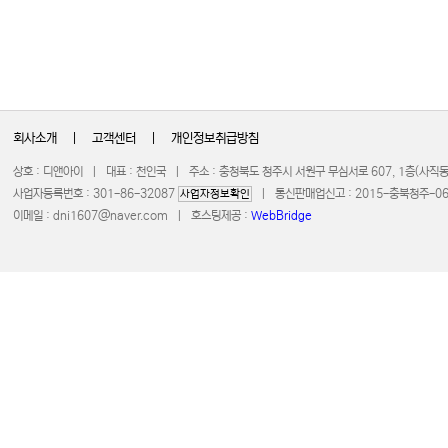
회사소개
|
고객센터
|
개인정보취급방침
상호 : 디앤아이 | 대표 : 천인국 | 주소 : 충청북도 청주시 서원구 무심서로 607, 1층(사
사업자등록번호 : 301-86-32087
| 통신판매업신고 : 2015-충북청주-0672 
사업자정보확인
이메일 :
dni1607@naver.com
| 호스팅제공 :
WebBridge
COPYRIGHT 20