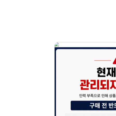
홈페이지 이용 안
안녕하세요, (주)디앤
현재 내부 사정으로 
불편을 드려 죄송합니
제품 문의, 견적 문의
다.
043-274-6789 /
또는 네이버에서 "디
셔도 됩니다.