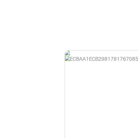
홈페이지 이용 안
안녕하세요, (주)디앤
현재 내부 사정으로 
불편을 드려 죄송합니
제품 문의, 견적 문의
다.
043-274-6789 /
또는 네이버에서 "디
셔도 됩니다.