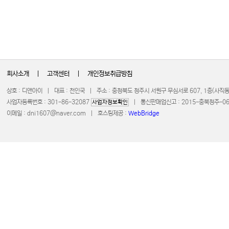
회사소개
|
고객센터
|
개인정보취급방침
상호 : 디앤아이 | 대표 : 천인국 | 주소 : 충청북도 청주시 서원구 무심서로 607, 1층(사
사업자등록번호 : 301-86-32087
| 통신판매업신고 : 2015-충북청주-0672 
사업자정보확인
이메일 :
dni1607@naver.com
| 호스팅제공 :
WebBridge
COPYRIGHT 20