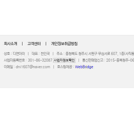
회사소개
|
고객센터
|
개인정보취급방침
상호 : 디앤아이 | 대표 : 천인국 | 주소 : 충청북도 청주시 서원구 무심서로 607, 1층(사
사업자등록번호 : 301-86-32087
| 통신판매업신고 : 2015-충북청주-0672 
사업자정보확인
이메일 :
dni1607@naver.com
| 호스팅제공 :
WebBridge
COPYRIGHT 20