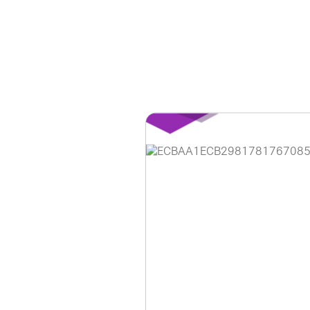
홈페이지 이용 안
안녕하세요, (주)디앤
현재 내부 사정으로 
불편을 드려 죄송합니
제품 문의, 견적 문의
다.
043-274-6789 /
또는 네이버에서 "디