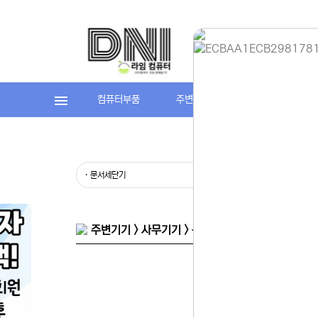
컴퓨터부품
주변기기
라임컴퓨터(조립P
홈페이지 
안녕하세요,
현재 내부 
불편을 드려
제품 문의,
· 문서세단기
· 재단기
다.
043-274
또는 네이버
셔도 됩니다
주변기기 > 사무기기 > 문서세단기
항상 더 나
감사합니다.
(주)디앤아