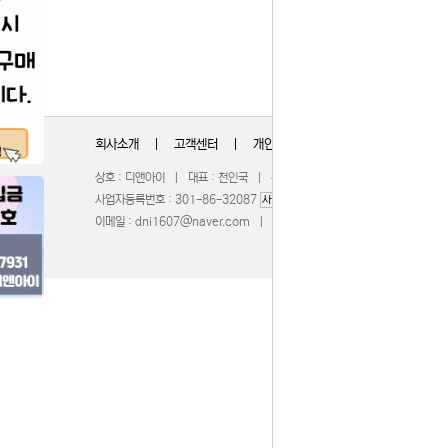
회사소개
|
고객센터
|
개인정보취급방침
상호 : 디앤아이 | 대표 : 천인국 | 주소 : 충청북도 청주시 서원구 무심서
사업자등록번호 : 301-86-32087
| 통신판매업신고 : 201
사업자정보확인
이메일 :
dni1607@naver.com
| 호스팅제공 :
WebBridge
COPY