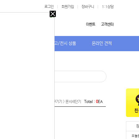
로그인
|
회원가입
|
장바구니
|
1:1상담
오늘
다시
이벤트
고객센터
보지
않기
저가TV/거치대
특가/중고/전시 상품
온라인 견적
오늘
다시
보지
 있습니다.
않기
실 수 있습니
· 코팅기
 이용해 주
Home >
주변기기 > 사무기기 > 문서세단기
Total :
0
EA
오늘