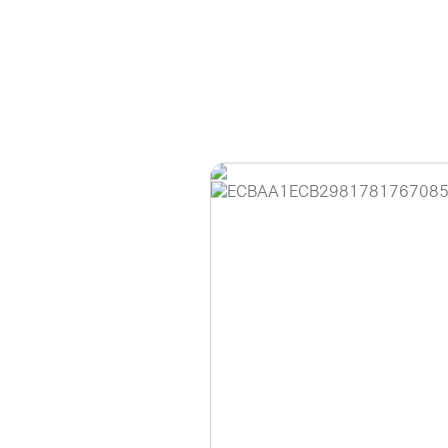
홈페이지 이용 안
안녕하세요, (주)디앤
현재 내부 사정으로 
불편을 드려 죄송합니
제품 문의, 견적 문의
다.
043-274-6789 /
또는 네이버에서 "디
셔도 됩니다.