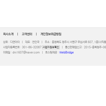
회사소개
|
고객센터
|
개인정보취급방침
상호 : 디앤아이 | 대표 : 천인국 | 주소 : 충청북도 청주시 서원구 무심서로 607, 1층(사
사업자등록번호 : 301-86-32087
| 통신판매업신고 : 2015-충북청주-0672 
사업자정보확인
이메일 :
dni1607@naver.com
| 호스팅제공 :
WebBridge
COPYRIGHT 20