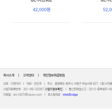
ML-HS246E
ML-H
42,000원
52,
회사소개
|
고객센터
|
개인정보취급방침
상호 : 디앤아이 | 대표 : 천인국 | 주소 : 충청북도 청주시 서원구 무심서로 607, 1층(사
사업자등록번호 : 301-86-32087
| 통신판매업신고 : 2015-충북청주-0672 
사업자정보확인
이메일 :
dni1607@naver.com
| 호스팅제공 :
WebBridge
COPYRIGHT 20