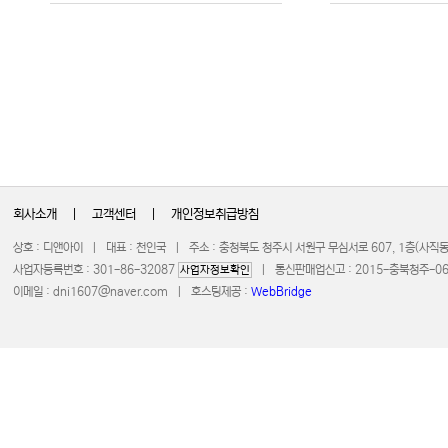
회사소개
|
고객센터
|
개인정보취급방침
상호 : 디앤아이 | 대표 : 천인국 | 주소 : 충청북도 청주시 서원구 무심서로 607, 1층(사
사업자등록번호 : 301-86-32087
| 통신판매업신고 : 2015-충북청주-0672 
사업자정보확인
이메일 :
dni1607@naver.com
| 호스팅제공 :
WebBridge
COPYRIGHT 20