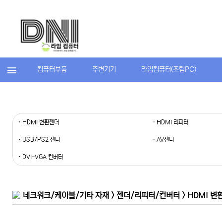
컴퓨터부품
주변기기
라임컴퓨터(조립PC)
· HDMI 변환젠더
· HDMI 리피터
· USB/PS2 젠더
· AV젠더
· DVI-VGA 컨버터
네크워크/케이블/기타 자재 > 젠더/리피터/컨버터 > HDMI 변