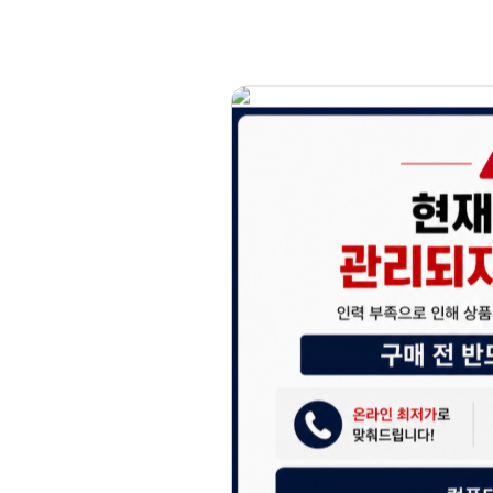
홈페이지 이용 안
안녕하세요, (주)디앤
현재 내부 사정으로 
불편을 드려 죄송합니
제품 문의, 견적 문의
다.
043-274-6789 /
또는 네이버에서 "디
셔도 됩니다.
항상 더 나은 서비스
감사합니다.
(주)디앤아이