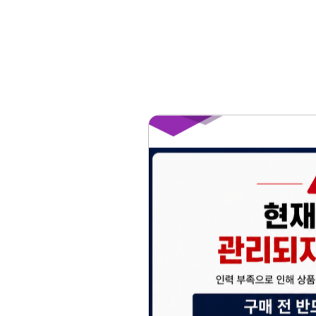
홈페이지 이용 안
안녕하세요, (주)디앤
현재 내부 사정으로 
불편을 드려 죄송합니
제품 문의, 견적 문의
다.
043-274-6789 /
또는 네이버에서 "디