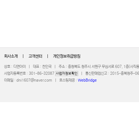
회사소개
|
고객센터
|
개인정보취급방침
상호 : 디앤아이 | 대표 : 천인국 | 주소 : 충청북도 청주시 서원구 무심서로 607, 1층(사
사업자등록번호 : 301-86-32087
| 통신판매업신고 : 2015-충북청주-0672 
사업자정보확인
이메일 :
dni1607@naver.com
| 호스팅제공 :
WebBridge
COPYRIGHT 20