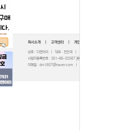
회사소개
|
고객센터
|
개인정보취급방침
상호 : 디앤아이 | 대표 : 천인국 | 주소 : 충청북도 청주시 서원구 무심서
사업자등록번호 : 301-86-32087
| 통신판매업신고 : 201
사업자정보확인
이메일 :
dni1607@naver.com
| 호스팅제공 :
WebBridge
COPY