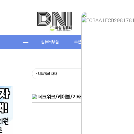
컴퓨터부품
주변기기
라임컴퓨터(조립P
홈페이지 
안녕하세요,
현재 내부 
불편을 드려
제품 문의,
· 네트워크 자재
· 네트워크 
다.
043-274
또는 네이버
셔도 됩니다
네크워크/케이블/기타 자재 > 네트워크 자재/공구/
항상 더 나
감사합니다.
(주)디앤아