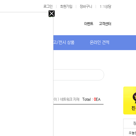
로그인
|
회원가입
|
장바구니
|
1:1상담
오늘
다시
이벤트
고객센터
보지
않기
저가TV/거치대
특가/중고/전시 상품
온라인 견적
오늘
다시
보지
 있습니다.
않기
실 수 있습니
· 아울렛/패치판넬/원텐블럭
 이용해 주
블/기타 자재 > 네트워크 자재/공구/타이 > 네트워크 자재
Total :
0
EA
오늘