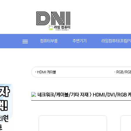
컴퓨터부품
주변기기
라임컴퓨터(조립P
· HDMI 케이블
· RGB/R
네크워크/케이블/기타 자재 > HDMI/DVI/RGB 케