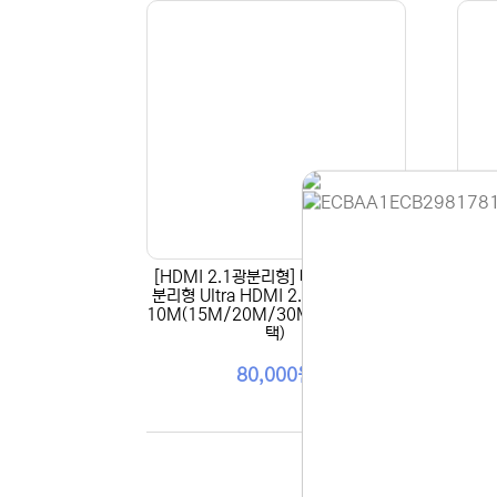
[HDMI 2.1광분리형] 마하링크 AOC
[HD
분리형 Ultra HDMI 2.1 8K 광케이블
크 하
홈페이지 
10M(15M/20M/30M/50M 옵션선
CRO
택)
안녕하세요,
현재 내부 
80,000원
불편을 드려
제품 문의,
다.
043-274
또는 네이버
셔도 됩니다
항상 더 나