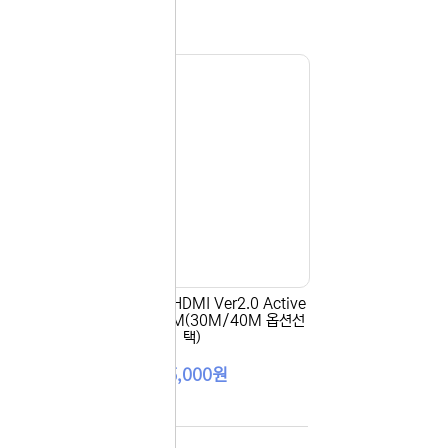
ra H
마하링크 Ultra HDMI Ver2.0 Active
/10
IC칩 케이블 20M(30M/40M 옵션선
00M
택)
65,000원