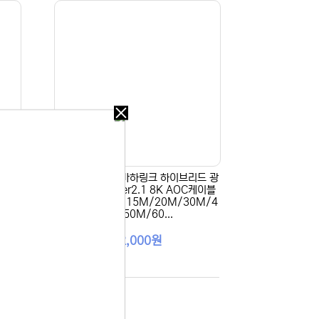
오늘
다시
보지
않기
마하링
[HDMI 2.1광] 마하링크 하이브리드 광
오늘
1 8K
Ultra HDMI Ver2.1 8K AOC케이블
다시
/50
3M(5M/10M/15M/20M/30M/4
보지
0M/50M/60...
 있습니다.
않기
42,000원
실 수 있습니
 이용해 주