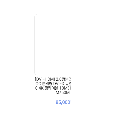
감사합니다.
(주)디앤아
[DVI-HDMI 2.0광분리형] 마하링크 A
[DP
OC 분리형 DVI-D 듀얼 TO HDMI 2.
이브리
0 4K 광케이블 10M(15M/20M/30
K A
M/50M ...
85,000원