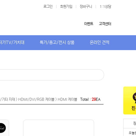
로그인
|
회원가입
|
장바구니
|
1:1상담
이벤트
고객센터
저가TV/거치대
특가/중고/전시 상품
온라인 견적
타 자재 > HDMI/DVI/RGB 케이블 > HDMI 케이블
Total :
29
EA
오늘