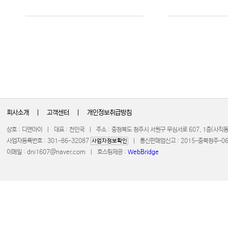
회사소개
|
고객센터
|
개인정보취급방침
상호 : 디앤아이 | 대표 : 천인국 | 주소 : 충청북도 청주시 서원구 무심서로 607, 1층(사
사업자등록번호 : 301-86-32087
| 통신판매업신고 : 2015-충북청주-0672 
사업자정보확인
이메일 :
dni1607@naver.com
| 호스팅제공 :
WebBridge
COPYRIGHT 20