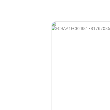
홈페이지 이용 안
안녕하세요, (주)디앤
현재 내부 사정으로 
불편을 드려 죄송합니
제품 문의, 견적 문의
다.
043-274-6789 /
또는 네이버에서 "디
셔도 됩니다.
항상 더 나은 서비스
감사합니다.
(주)디앤아이