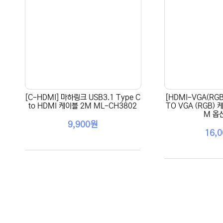
[C-HDMI] 마하링크 USB3.1 Type C
[HDMI-VGA(RG
to HDMI 케이블 2M ML-CH3802
TO VGA (RGB) 
M 옵
9,900원
16,