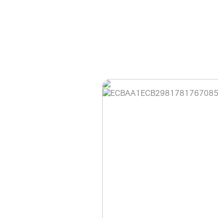
홈페이지 이용 안
안녕하세요, (주)디앤
현재 내부 사정으로 
불편을 드려 죄송합니
제품 문의, 견적 문의
다.
043-274-6789 /
또는 네이버에서 "디
셔도 됩니다.