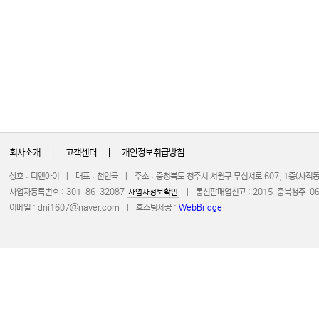
회사소개
|
고객센터
|
개인정보취급방침
상호 : 디앤아이 | 대표 : 천인국 | 주소 : 충청북도 청주시 서원구 무심서로 607, 1층(사
사업자등록번호 : 301-86-32087
| 통신판매업신고 : 2015-충북청주-0672 
사업자정보확인
이메일 :
dni1607@naver.com
| 호스팅제공 :
WebBridge
COPYRIGHT 20