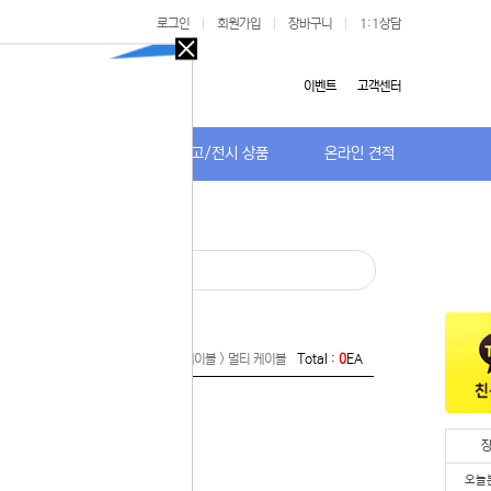
로그인
|
회원가입
|
장바구니
|
1:1상담
오늘
다시
이벤트
고객센터
보지
않기
저가TV/거치대
특가/중고/전시 상품
온라인 견적
오늘
다시
보지
않기
 있습니다.
· 멀티 케이블
실 수 있습니
 이용해 주
 >
네크워크/케이블/기타 자재 > 충전 케이블 > 멀티 케이블
Total :
0
EA
오늘