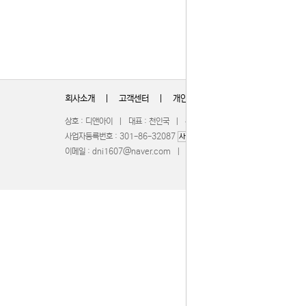
회사소개
|
고객센터
|
개인정보취급방침
상호 : 디앤아이 | 대표 : 천인국 | 주소 : 충청북도 청주시 서원구 무심서
사업자등록번호 : 301-86-32087
| 통신판매업신고 : 201
사업자정보확인
이메일 :
dni1607@naver.com
| 호스팅제공 :
WebBridge
COPY