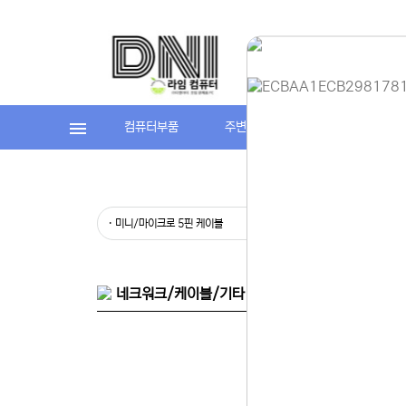
컴퓨터부품
주변기기
라임컴퓨터(조립P
홈페이지 
안녕하세요,
현재 내부 
· 미니/마이크로 5핀 케이블
· 라이트닝 
불편을 드려
제품 문의,
다.
043-274
또는 네이버
네크워크/케이블/기타 자재 > 충전 케이블 > 멀티 
셔도 됩니다
항상 더 나
감사합니다.
(주)디앤아