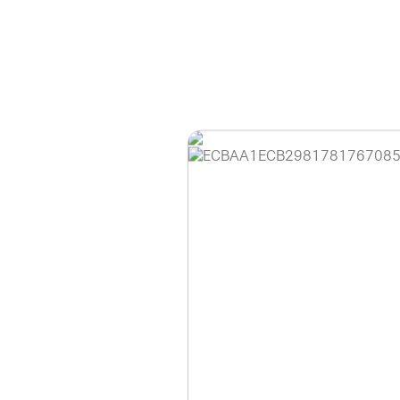
홈페이지 이용 안
안녕하세요, (주)디앤
현재 내부 사정으로 
불편을 드려 죄송합니
제품 문의, 견적 문의
다.
043-274-6789 /
또는 네이버에서 "디
셔도 됩니다.
항상 더 나은 서비스