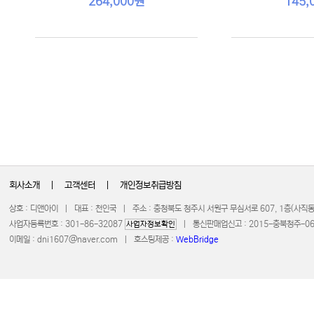
264,000원
145,
회사소개
|
고객센터
|
개인정보취급방침
상호 : 디앤아이 | 대표 : 천인국 | 주소 : 충청북도 청주시 서원구 무심서로 607, 1층(사
사업자등록번호 : 301-86-32087
| 통신판매업신고 : 2015-충북청주-0672 
사업자정보확인
이메일 :
dni1607@naver.com
| 호스팅제공 :
WebBridge
COPYRIGHT 20