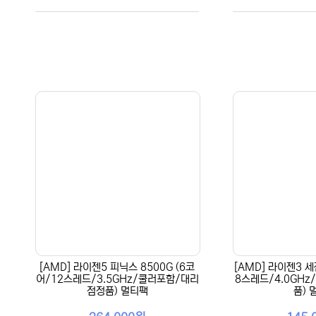
[AMD] 라이젠5 피닉스 8500G (6코
[AMD] 라이젠3 세
어/12스레드/3.5GHz/쿨러포함/대리
8스레드/4.0GH
점정품) 멀티팩
품) 