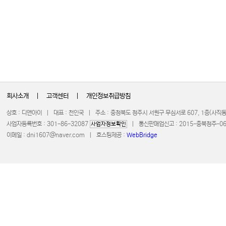
회사소개
|
고객센터
|
개인정보취급방침
상호 : 디앤아이 | 대표 : 천인국 | 주소 : 충청북도 청주시 서원구 무심서로 607, 1층(사
사업자등록번호 : 301-86-32087
| 통신판매업신고 : 2015-충북청주-0672 
사업자정보확인
이메일 :
dni1607@naver.com
| 호스팅제공 :
WebBridge
COPYRIGHT 20