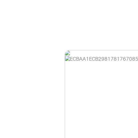
홈페이지 이용 안
안녕하세요, (주)디앤
현재 내부 사정으로 
불편을 드려 죄송합니
제품 문의, 견적 문의
다.
043-274-6789 /
또는 네이버에서 "디
셔도 됩니다.