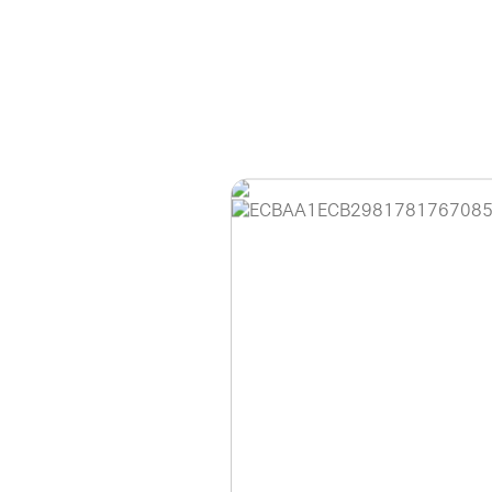
홈페이지 이용 안
안녕하세요, (주)디앤
현재 내부 사정으로 
불편을 드려 죄송합니
제품 문의, 견적 문의
다.
043-274-6789 /
또는 네이버에서 "디
셔도 됩니다.