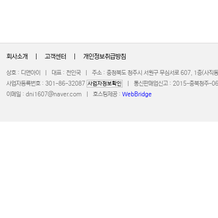
회사소개
|
고객센터
|
개인정보취급방침
상호 : 디앤아이 | 대표 : 천인국 | 주소 : 충청북도 청주시 서원구 무심서로 607, 1층(사
사업자등록번호 : 301-86-32087
| 통신판매업신고 : 2015-충북청주-0672 
사업자정보확인
이메일 :
dni1607@naver.com
| 호스팅제공 :
WebBridge
COPYRIGHT 20