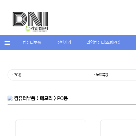
컴퓨터부품
주변기기
라임컴퓨터(조립PC)
· PC용
· 노트북용
컴퓨터부품 > 메모리 > PC용