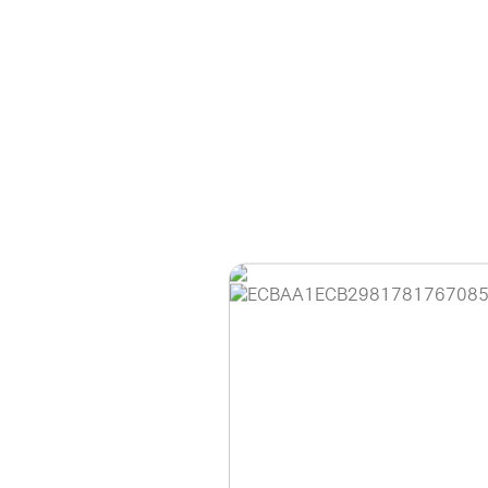
홈페이지 이용 안
안녕하세요, (주)디앤
현재 내부 사정으로 
불편을 드려 죄송합니
제품 문의, 견적 문의