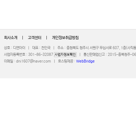
회사소개
|
고객센터
|
개인정보취급방침
상호 : 디앤아이 | 대표 : 천인국 | 주소 : 충청북도 청주시 서원구 무심서로 607, 1층(사
사업자등록번호 : 301-86-32087
| 통신판매업신고 : 2015-충북청주-0672 
사업자정보확인
이메일 :
dni1607@naver.com
| 호스팅제공 :
WebBridge
COPYRIGHT 20