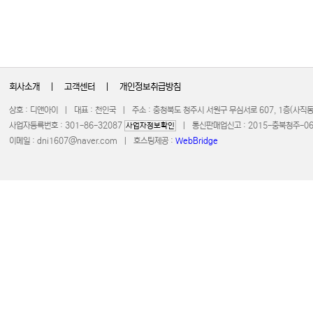
회사소개
|
고객센터
|
개인정보취급방침
상호 : 디앤아이 | 대표 : 천인국 | 주소 : 충청북도 청주시 서원구 무심서로 607, 1층(사
사업자등록번호 : 301-86-32087
| 통신판매업신고 : 2015-충북청주-0672 
사업자정보확인
이메일 :
dni1607@naver.com
| 호스팅제공 :
WebBridge
COPYRIGHT 20