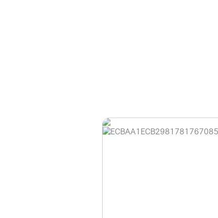
홈페이지 이용 안
안녕하세요, (주)디앤
현재 내부 사정으로 
불편을 드려 죄송합니
제품 문의, 견적 문의