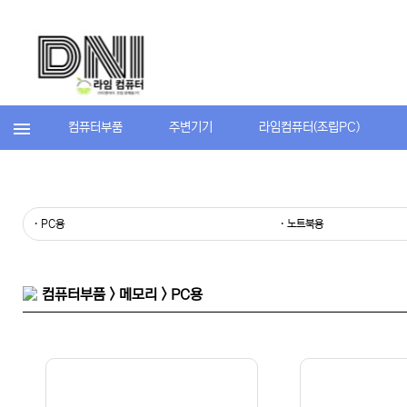
컴퓨터부품
주변기기
라임컴퓨터(조립PC)
· PC용
· 노트북용
컴퓨터부품 > 메모리 > PC용