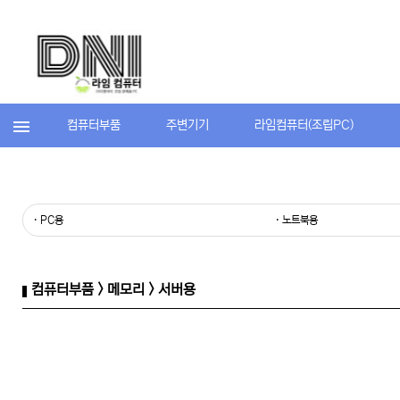
컴퓨터부품
주변기기
라임컴퓨터(조립PC)
· PC용
· 노트북용
컴퓨터부품 > 메모리 > 서버용