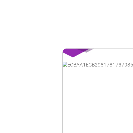
홈페이지 이용 안
안녕하세요, (주)디앤
현재 내부 사정으로 
불편을 드려 죄송합니
제품 문의, 견적 문의
다.
043-274-6789 /
또는 네이버에서 "디