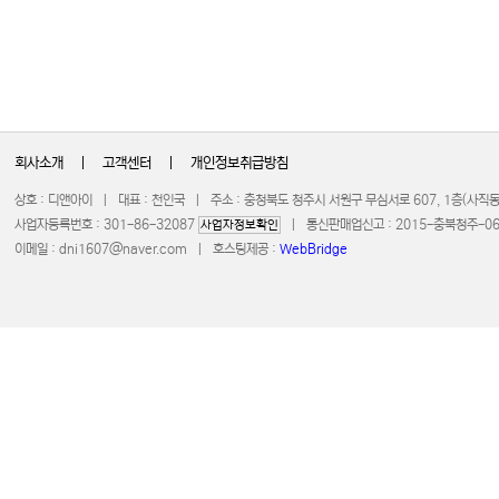
회사소개
|
고객센터
|
개인정보취급방침
상호 : 디앤아이 | 대표 : 천인국 | 주소 : 충청북도 청주시 서원구 무심서로 607, 1층(사
사업자등록번호 : 301-86-32087
| 통신판매업신고 : 2015-충북청주-0672 
사업자정보확인
이메일 :
dni1607@naver.com
| 호스팅제공 :
WebBridge
COPYRIGHT 20