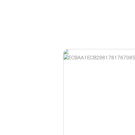
홈페이지 이용 안
안녕하세요, (주)디앤
현재 내부 사정으로 
불편을 드려 죄송합니
제품 문의, 견적 문의
다.
043-274-6789 /
또는 네이버에서 "디
셔도 됩니다.