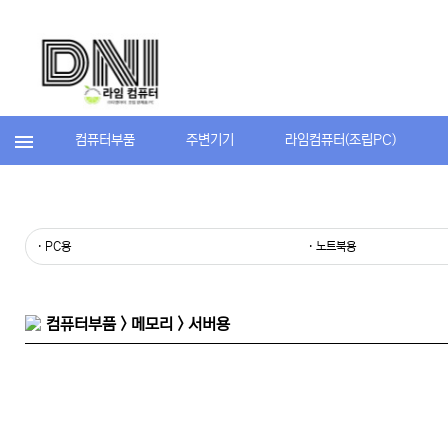
컴퓨터부품
주변기기
라임컴퓨터(조립PC)
· PC용
· 노트북용
컴퓨터부품 > 메모리 > 서버용