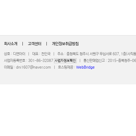
회사소개
|
고객센터
|
개인정보취급방침
상호 : 디앤아이 | 대표 : 천인국 | 주소 : 충청북도 청주시 서원구 무심서로 607, 1층(사
사업자등록번호 : 301-86-32087
| 통신판매업신고 : 2015-충북청주-0672 
사업자정보확인
이메일 :
dni1607@naver.com
| 호스팅제공 :
WebBridge
COPYRIGHT 20