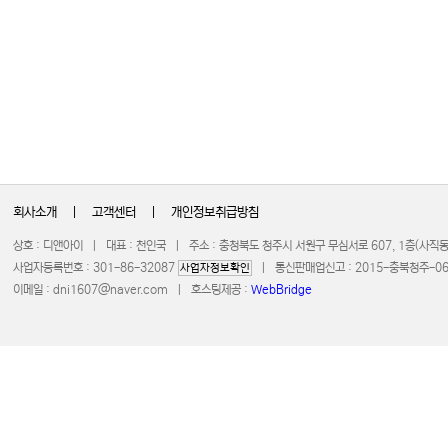
회사소개
|
고객센터
|
개인정보취급방침
상호 : 디앤아이 | 대표 : 천인국 | 주소 : 충청북도 청주시 서원구 무심서로 607, 1층(사
사업자등록번호 : 301-86-32087
| 통신판매업신고 : 2015-충북청주-0672 
사업자정보확인
이메일 :
dni1607@naver.com
| 호스팅제공 :
WebBridge
COPYRIGHT 20