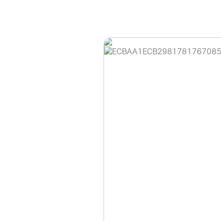
홈페이지 이용 안
안녕하세요, (주)디앤
현재 내부 사정으로 
불편을 드려 죄송합니
제품 문의, 견적 문의
다.
043-274-6789 /
또는 네이버에서 "디
셔도 됩니다.
항상 더 나은 서비스
감사합니다.
(주)디앤아이