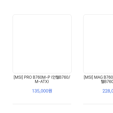
[MSI] PRO B760M-P (인텔B760/
[MSI] MAG B76
M-ATX)
텔B760
135,000원
228,